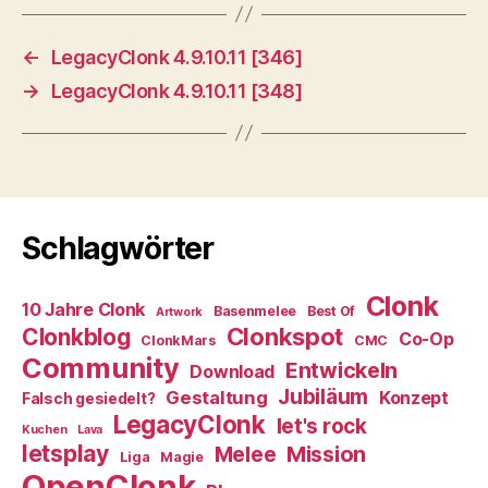
←
LegacyClonk 4.9.10.11 [346]
→
LegacyClonk 4.9.10.11 [348]
Schlagwörter
Clonk
10 Jahre Clonk
Basenmelee
Best Of
Artwork
Clonkspot
Clonkblog
Co-Op
ClonkMars
CMC
Community
Entwickeln
Download
Jubiläum
Gestaltung
Konzept
Falsch gesiedelt?
LegacyClonk
let's rock
Kuchen
Lava
letsplay
Melee
Mission
Liga
Magie
OpenClonk