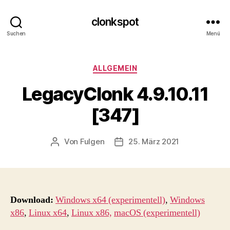
clonkspot
Suchen
Menü
Kategorien
ALLGEMEIN
LegacyClonk 4.9.10.11
[347]
Von
Fulgen
25. März 2021
Beitragsautor
Beitragsdatum
Download:
Windows x64 (experimentell)
,
Windows
x86
,
Linux x64
,
Linux x86,
macOS (experimentell)