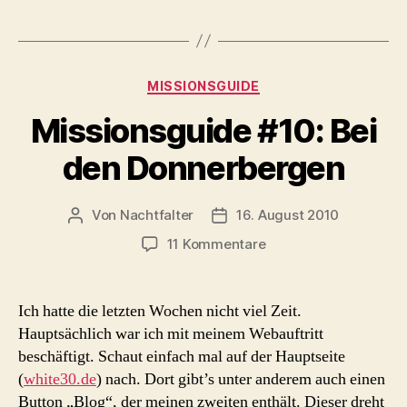
Kategorien
MISSIONSGUIDE
Missionsguide #10: Bei
den Donnerbergen
Von
Nachtfalter
16. August 2010
Beitragsautor
Beitragsdatum
zu
11 Kommentare
Missionsguide
#10:
Bei
Ich hatte die letzten Wochen nicht viel Zeit.
den
Hauptsächlich war ich mit meinem Webauftritt
Donnerbergen
beschäftigt. Schaut einfach mal auf der Hauptseite
(
white30.de
) nach. Dort gibt’s unter anderem auch einen
Button „Blog“, der meinen zweiten enthält. Dieser dreht