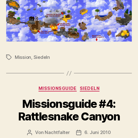
Mission
,
Siedeln
Schlagwörter
Kategorien
MISSIONSGUIDE
SIEDELN
Missionsguide #4:
Rattlesnake Canyon
Von
Nachtfalter
6. Juni 2010
Beitragsautor
Beitragsdatum