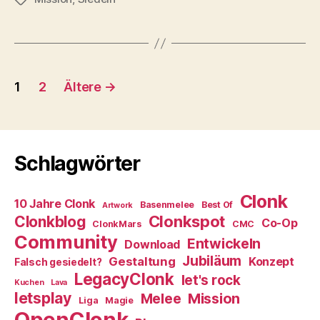
Seitennummerierung
1
2
Ältere
→
der
Beiträge
Schlagwörter
Clonk
10 Jahre Clonk
Basenmelee
Best Of
Artwork
Clonkspot
Clonkblog
Co-Op
ClonkMars
CMC
Community
Entwickeln
Download
Jubiläum
Gestaltung
Konzept
Falsch gesiedelt?
LegacyClonk
let's rock
Kuchen
Lava
letsplay
Melee
Mission
Liga
Magie
OpenClonk