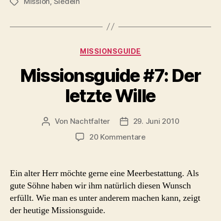
Mission
,
Siedeln
Schlagwörter
Kategorien
MISSIONSGUIDE
Missionsguide #7: Der
letzte Wille
Von
Nachtfalter
29. Juni 2010
Beitragsautor
Beitragsdatum
zu
20 Kommentare
Missionsguide
#7:
Der
Ein alter Herr möchte gerne eine Meerbestattung. Als
letzte
gute Söhne haben wir ihm natürlich diesen Wunsch
Wille
erfüllt. Wie man es unter anderem machen kann, zeigt
der heutige Missionsguide.