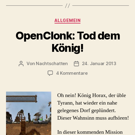
Kategorien
ALLGEMEIN
OpenClonk: Tod dem
König!
Von
Nachtschatten
24. Januar 2013
Beitragsautor
Beitragsdatum
zu
4 Kommentare
OpenClonk:
Tod
dem
Oh nein! König Horax, der üble
König!
Tyrann, hat wieder ein nahe
gelegenes Dorf geplündert.
Dieser Wahnsinn muss aufhören!
In dieser kommenden Mission