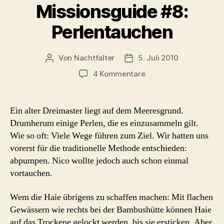
Missionsguide #8:
Perlentauchen
Von
Nachtfalter
5. Juli 2010
Beitragsautor
Beitragsdatum
zu
4 Kommentare
Missionsguide
#8:
Perlentauchen
Ein alter Dreimaster liegt auf dem Meeresgrund.
Drumherum einige Perlen, die es einzusammeln gilt.
Wie so oft: Viele Wege führen zum Ziel. Wir hatten uns
vorerst für die traditionelle Methode entschieden:
abpumpen. Nico wollte jedoch auch schon einmal
vortauchen.
Wem die Haie übrigens zu schaffen machen: Mit flachen
Gewässern wie rechts bei der Bambushütte können Haie
auf das Trockene gelockt werden, bis sie ersticken. Aber