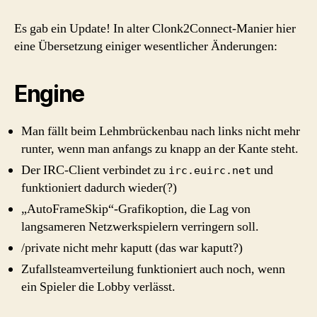
Rage
4.9.10.5
Es gab ein Update! In alter Clonk2Connect-Manier hier
[326]
eine Übersetzung einiger wesentlicher Änderungen:
Engine
Man fällt beim Lehmbrückenbau nach links nicht mehr
runter, wenn man anfangs zu knapp an der Kante steht.
Der IRC-Client verbindet zu
und
irc.euirc.net
funktioniert dadurch wieder(?)
„AutoFrameSkip“-Grafikoption, die Lag von
langsameren Netzwerkspielern verringern soll.
/private nicht mehr kaputt (das war kaputt?)
Zufallsteamverteilung funktioniert auch noch, wenn
ein Spieler die Lobby verlässt.