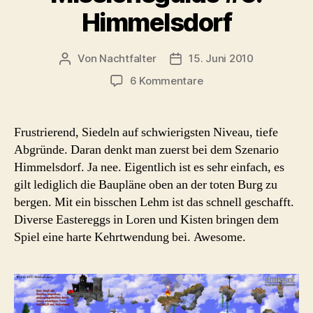
Himmelsdorf
Von
Nachtfalter
15. Juni 2010
Beitragsautor
Beitragsdatum
zu
6 Kommentare
Missionsguide
#5:
Himmelsdorf
Frustrierend, Siedeln auf schwierigsten Niveau, tiefe
Abgründe. Daran denkt man zuerst bei dem Szenario
Himmelsdorf. Ja nee. Eigentlich ist es sehr einfach, es
gilt lediglich die Baupläne oben an der toten Burg zu
bergen. Mit ein bisschen Lehm ist das schnell geschafft.
Diverse Eastereggs in Loren und Kisten bringen dem
Spiel eine harte Kehrtwendung bei. Awesome.