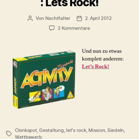
: Lets Rock!
Von
Nachtfalter
2. April 2012
Beitragsautor
Beitragsdatum
zu
2 Kommentare
Gestaltungswettbewe
Lets
Rock!
Und nun zu etwas
komplett anderem:
Let’s Rock!
Clonkspot
,
Gestaltung
,
let's rock
,
Mission
,
Siedeln
,
Schlagwörter
Wettbewerb