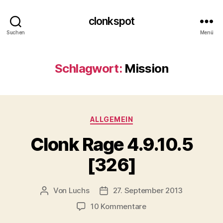
clonkspot
Suchen
Menü
Schlagwort:
Mission
Kategorien
ALLGEMEIN
Clonk Rage 4.9.10.5
[326]
Von
Luchs
27. September 2013
Beitragsautor
Beitragsdatum
zu
10 Kommentare
Clonk