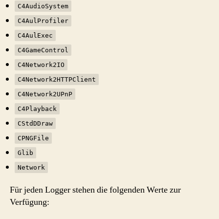
C4AudioSystem
C4AulProfiler
C4AulExec
C4GameControl
C4Network2IO
C4Network2HTTPClient
C4Network2UPnP
C4Playback
CStdDDraw
CPNGFile
Glib
Network
Für jeden Logger stehen die folgenden Werte zur
Verfügung: