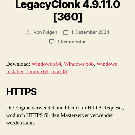
LegacyClonk 4.9.11.0
[360]
Von
Fulgen
1. Dezember 2024
Beitragsautor
Beitragsdatum
zu
1 Kommentar
LegacyClonk
4.9.11.0
[360]
Download:
Windows x64
,
Windows x86
,
Windows
Installer
,
Linux x64
,
macOS
HTTPS
Die Engine verwendet nun libcurl für HTTP-Requests,
wodurch HTTPS für den Masterserver verwendet
werden kann.