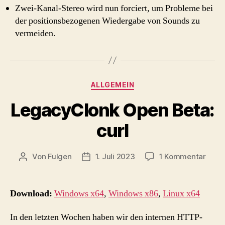
Zwei-Kanal-Stereo wird nun forciert, um Probleme bei
der positionsbezogenen Wiedergabe von Sounds zu
vermeiden.
Kategorien
ALLGEMEIN
LegacyClonk Open Beta:
curl
zu
Von
Fulgen
1. Juli 2023
1 Kommentar
Beitragsautor
Beitragsdatum
Lega
Open
Beta:
Download:
Windows x64
,
Windows x86
,
Linux x64
curl
In den letzten Wochen haben wir den internen HTTP-