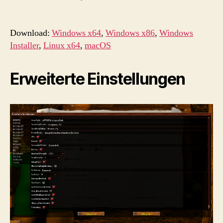
LegacyClonk
4.9.10.15
[359]
Download:
Windows x64
,
Windows x86
,
Windows
Installer
,
Linux x64
,
macOS
Erweiterte Einstellungen