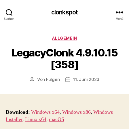
clonkspot
Suchen
Menü
Kategorien
ALLGEMEIN
LegacyClonk 4.9.10.15
[358]
Von
Fulgen
11. Juni 2023
Beitragsautor
Beitragsdatum
Download:
Windows x64
,
Windows x86
,
Windows
Installer
,
Linux x64
,
macOS