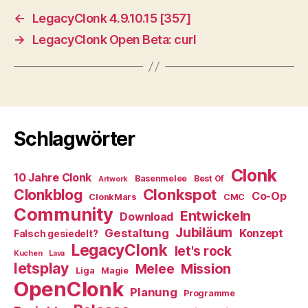
←
LegacyClonk 4.9.10.15 [357]
→
LegacyClonk Open Beta: curl
Schlagwörter
Clonk
10 Jahre Clonk
Basenmelee
Best Of
Artwork
Clonkspot
Clonkblog
Co-Op
ClonkMars
CMC
Community
Entwickeln
Download
Jubiläum
Gestaltung
Konzept
Falsch gesiedelt?
LegacyClonk
let's rock
Kuchen
Lava
letsplay
Melee
Mission
Liga
Magie
OpenClonk
Planung
Programme