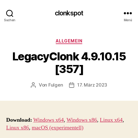
clonkspot
Suchen
Menü
Kategorien
ALLGEMEIN
LegacyClonk 4.9.10.15
[357]
Von
Fulgen
17. März 2023
Beitragsautor
Beitragsdatum
Download:
Windows x64
,
Windows x86
,
Linux x64
,
Linux x86
,
macOS (experimentell)