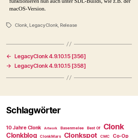
funktionieren nun auch unter SDL-Builds, wie z.B. der
macOS-Version.
Clonk
,
LegacyClonk
,
Release
Schlagwörter
←
LegacyClonk 4.9.10.15 [356]
→
LegacyClonk 4.9.10.15 [358]
Schlagwörter
Clonk
10 Jahre Clonk
Basenmelee
Best Of
Artwork
Clonkspot
Clonkblog
Co-Op
ClonkMars
CMC