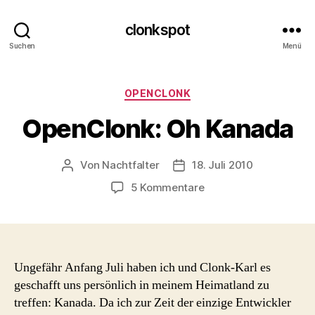
clonkspot
Suchen
Menü
Kategorien
OPENCLONK
OpenClonk: Oh Kanada
Von
Nachtfalter
18. Juli 2010
Beitragsautor
Beitragsdatum
zu
5 Kommentare
OpenClonk:
Oh
Kanada
Ungefähr Anfang Juli haben ich und Clonk-Karl es
geschafft uns persönlich in meinem Heimatland zu
treffen: Kanada. Da ich zur Zeit der einzige Entwickler