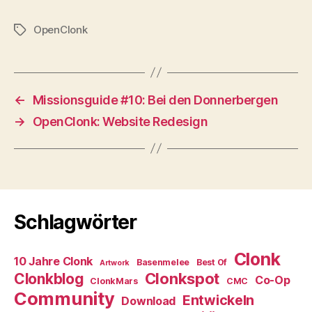
OpenClonk
Schlagwörter
←
Missionsguide #10: Bei den Donnerbergen
→
OpenClonk: Website Redesign
Schlagwörter
Clonk
10 Jahre Clonk
Basenmelee
Best Of
Artwork
Clonkspot
Clonkblog
Co-Op
ClonkMars
CMC
Community
Entwickeln
Download