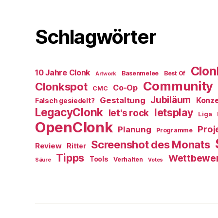
Schlagwörter
Clon
10 Jahre Clonk
Basenmelee
Best Of
Artwork
Community
Clonkspot
Co-Op
CMC
Jubiläum
Gestaltung
Konz
Falsch gesiedelt?
LegacyClonk
letsplay
let's rock
Liga
OpenClonk
Proj
Planung
Programme
Screenshot des Monats
Review
Ritter
Tipps
Wettbewe
Tools
Verhalten
Säure
Votes