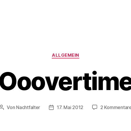
Kategorien
ALLGEMEIN
Ooovertim
Von
Nachtfalter
17. Mai 2012
2 Kommentar
Beitragsautor
Beitragsdatum