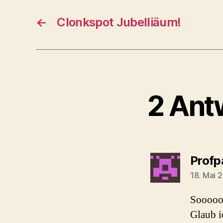
←
Clonkspot Jubelliäum!
2 Ant
Profp
18. Mai 
Sooooo
Glaub i