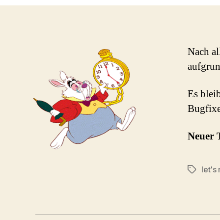
Nach al
aufgrun
Es bleib
Bugfixe
Neuer T
let's
Schlagwö