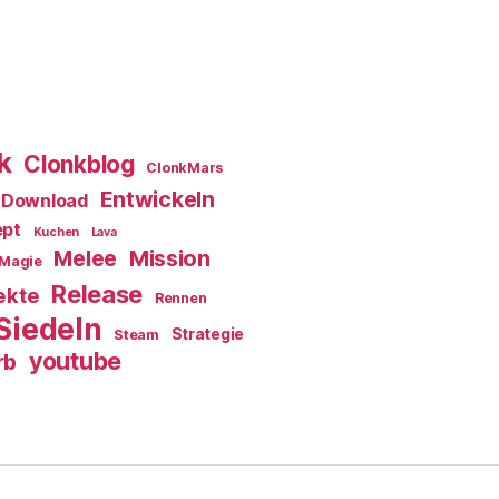
k
Clonkblog
ClonkMars
Entwickeln
Download
ept
Kuchen
Lava
Melee
Mission
Magie
Release
ekte
Rennen
Siedeln
Strategie
Steam
youtube
rb