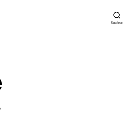
Suchen
e
zu
e
Ooovertime