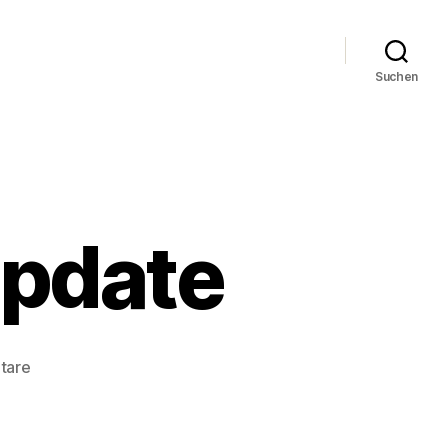
Suchen
Update
zu
tare
OpenClonk:
3.2
Update