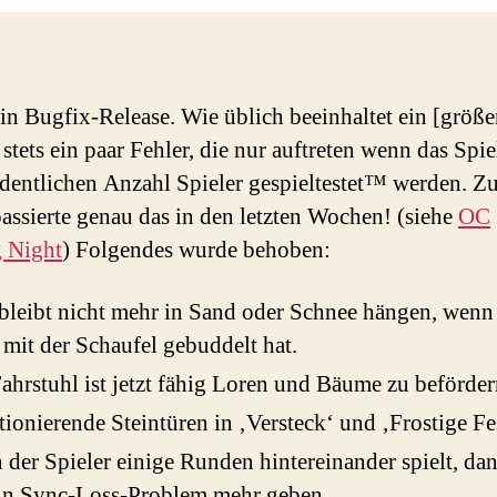
 ein Bugfix-Release. Wie üblich beeinhaltet ein [größe
 stets ein paar Fehler, die nur auftreten wenn das Spi
rdentlichen Anzahl Spieler gespieltestet™ werden. 
assierte genau das in den letzten Wochen! (siehe
OC
 Night
) Folgendes wurde behoben:
leibt nicht mehr in Sand oder Schnee hängen, wen
 mit der Schaufel gebuddelt hat.
ahrstuhl ist jetzt fähig Loren und Bäume zu beförder
ionierende Steintüren in ‚Versteck‘ und ‚Frostige Fe
der Spieler einige Runden hintereinander spielt, dan
ein Sync-Loss-Problem mehr geben.