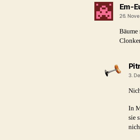
Em-Eu
26. Nov
Bäume m
Clonker
Pitr
3. D
Nich
In M
sie 
nich