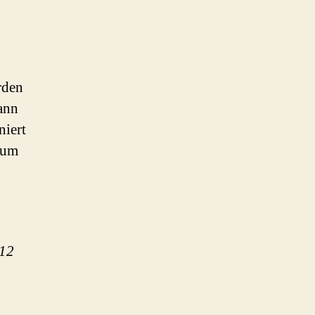
rden
dann
niert
zum
012