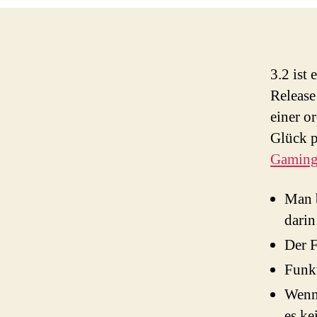
3.2 ist
Release
einer o
Glück p
Gaming
Man b
darin
Der F
Funkt
Wenn 
es k