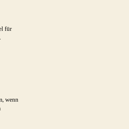
l für
.
em, wenn
n