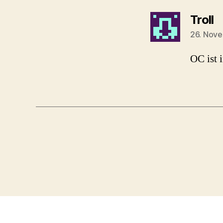
s
Troll
26. Nov
OC ist 