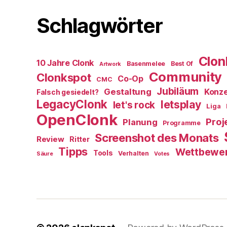
Schlagwörter
Clon
10 Jahre Clonk
Basenmelee
Best Of
Artwork
Community
Clonkspot
Co-Op
CMC
Jubiläum
Gestaltung
Konz
Falsch gesiedelt?
LegacyClonk
letsplay
let's rock
Liga
OpenClonk
Proj
Planung
Programme
Screenshot des Monats
Review
Ritter
Tipps
Wettbewe
Tools
Verhalten
Säure
Votes