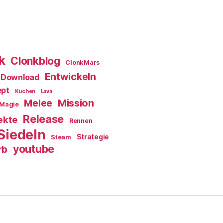
k
Clonkblog
ClonkMars
Entwickeln
Download
ept
Kuchen
Lava
Melee
Mission
Magie
Release
ekte
Rennen
Siedeln
Strategie
Steam
youtube
rb