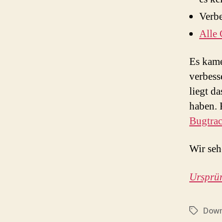
Verbe
Alle 
Es kame
verbess
liegt d
haben. 
Bugtrac
Wir seh
Ursprün
Down
Schlagwö