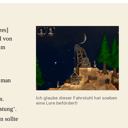
res]
el von
Zum
n man
n.
Ich glaube dieser Fahrstuhl hat soeben
eine Lore befördert!
stung‘.
n sollte