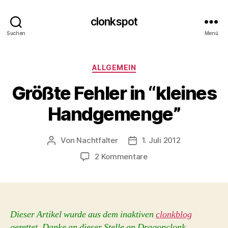
clonkspot
Suchen
Menü
Kategorien
ALLGEMEIN
Größte Fehler in “kleines
Handgemenge”
Von
Nachtfalter
1. Juli 2012
Beitragsautor
Beitragsdatum
zu
2 Kommentare
Größte
Fehler
in
“kleines
Handgemenge”
Dieser Artikel wurde aus dem inaktiven
clonkblog
gerettet. Danke an dieser Stelle an Dragonclonk.