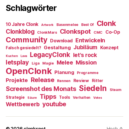
Schlagwörter
Clonk
10 Jahre Clonk
Basenmelee
Best Of
Artwork
Clonkspot
Clonkblog
Co-Op
ClonkMars
CMC
Community
Entwickeln
Download
Jubiläum
Gestaltung
Konzept
Falsch gesiedelt?
LegacyClonk
let's rock
Kuchen
Lava
letsplay
Melee
Mission
Liga
Magie
OpenClonk
Planung
Programme
Release
Projekte
Review
Ritter
Rennen
Siedeln
Screenshot des Monats
Steam
Tipps
Strategie
Tools
Verhalten
Säure
Votes
youtube
Wettbewerb
© 2026
clonkspot
Hoch
↑