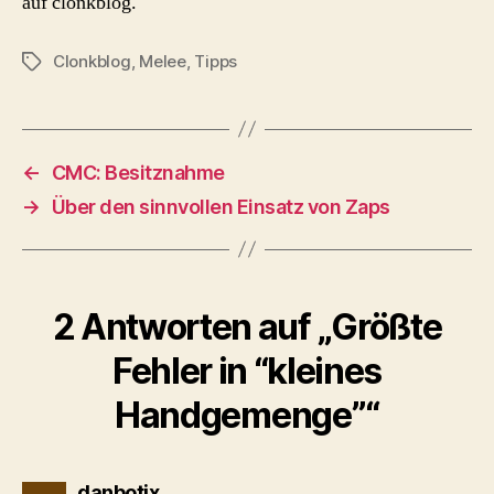
auf clonkblog.
Clonkblog
,
Melee
,
Tipps
Schlagwörter
←
CMC: Besitznahme
→
Über den sinnvollen Einsatz von Zaps
2 Antworten auf „Größte
Fehler in “kleines
Handgemenge”“
sagt:
danbotix